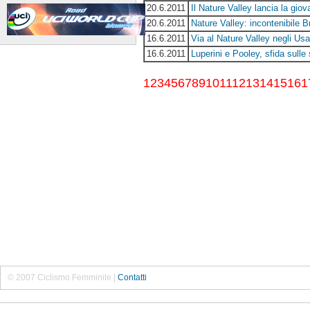
20.6.2011
Il Nature Valley lancia la gi
20.6.2011
Nature Valley: incontenibile Br
16.6.2011
Via al Nature Valley negli Us
16.6.2011
Luperini e Pooley, sfida sulle 
1
2
3
4
5
6
7
8
9
10
11
12
13
14
15
16
1
© 2007 Ciclismo Femminile |
Contatti