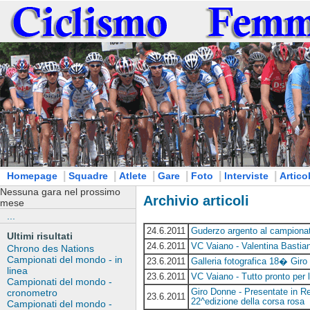
|
|
|
|
|
|
Homepage
Squadre
Atlete
Gare
Foto
Interviste
Articol
Nessuna gara nel prossimo
Archivio articoli
mese
...
24.6.2011
Guderzo argento al campionat
Ultimi risultati
24.6.2011
VC Vaiano - Valentina Bastianel
Chrono des Nations
Campionati del mondo - in
23.6.2011
Galleria fotografica 18� Giro 
linea
23.6.2011
VC Vaiano - Tutto pronto per l
Campionati del mondo -
Giro Donne - Presentate in R
cronometro
23.6.2011
22^edizione della corsa rosa
Campionati del mondo -