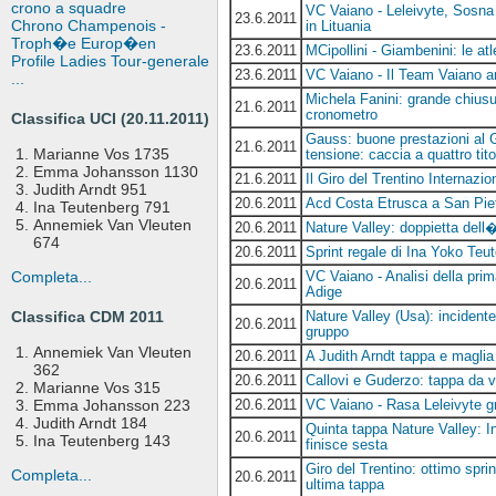
crono a squadre
VC Vaiano - Leleivyte, Sosna 
23.6.2011
Chrono Champenois -
in Lituania
Troph�e Europ�en
23.6.2011
MCipollini - Giambenini: le at
Profile Ladies Tour-generale
23.6.2011
VC Vaiano - Il Team Vaiano an
...
Michela Fanini: grande chiusur
21.6.2011
cronometro
Classifica UCI (20.11.2011)
Gauss: buone prestazioni al G
21.6.2011
Marianne Vos 1735
tensione: caccia a quattro tito
Emma Johansson 1130
21.6.2011
Il Giro del Trentino Internazi
Judith Arndt 951
20.6.2011
Acd Costa Etrusca a San Piet
Ina Teutenberg 791
Annemiek Van Vleuten
20.6.2011
Nature Valley: doppietta dell�
674
20.6.2011
Sprint regale di Ina Yoko Teu
Completa...
VC Vaiano - Analisi della pri
20.6.2011
Adige
Classifica CDM 2011
Nature Valley (Usa): incidente
20.6.2011
gruppo
Annemiek Van Vleuten
20.6.2011
A Judith Arndt tappa e maglia 
362
20.6.2011
Callovi e Guderzo: tappa da v
Marianne Vos 315
20.6.2011
VC Vaiano - Rasa Leleivyte gr
Emma Johansson 223
Judith Arndt 184
Quinta tappa Nature Valley: I
20.6.2011
Ina Teutenberg 143
finisce sesta
Giro del Trentino: ottimo spr
Completa...
20.6.2011
ultima tappa