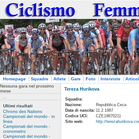
|
|
|
|
|
|
Homepage
Squadre
Atlete
Gare
Foto
Interviste
Articol
Nessuna gara nel prossimo
Tereza Hurikova
mese
...
Squadra:
Nazione:
Repubblica Ceca
Ultimi risultati
Data di nascita:
11.2.1987
Chrono des Nations
Codice UCI:
CZE19870211
Campionati del mondo - in
linea
Sito web:
http://terezahurikova.c
Campionati del mondo -
cronometro
Campionati del mondo -