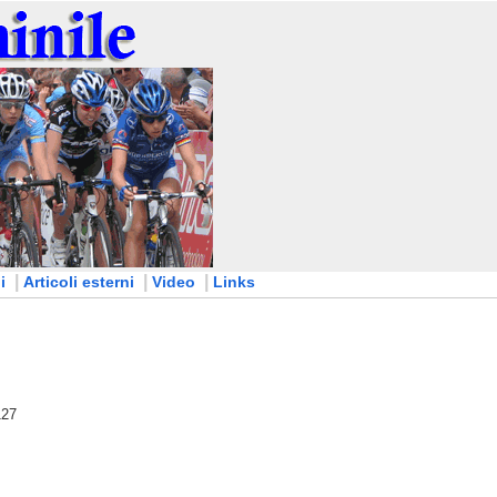
|
|
|
i
Articoli esterni
Video
Links
127