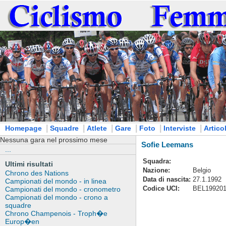
|
|
|
|
|
|
Homepage
Squadre
Atlete
Gare
Foto
Interviste
Articol
Nessuna gara nel prossimo mese
Sofie Leemans
...
Squadra:
Ultimi risultati
Nazione:
Belgio
Chrono des Nations
Data di nascita:
27.1.1992
Campionati del mondo - in linea
Codice UCI:
BEL19920
Campionati del mondo - cronometro
Campionati del mondo - crono a
squadre
Chrono Champenois - Troph�e
Europ�en