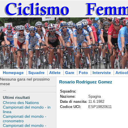
|
|
|
|
|
|
Homepage
Squadre
Atlete
Gare
Foto
Interviste
Articol
Nessuna gara nel prossimo
Rosario Rodriguez Gomez
mese
...
Squadra:
Nazione:
Spagna
Ultimi risultati
Data di nascita:
11.6.1982
Chrono des Nations
Codice UCI:
ESP19820611
Campionati del mondo - in
linea
Campionati del mondo -
cronometro
Campionati del mondo -