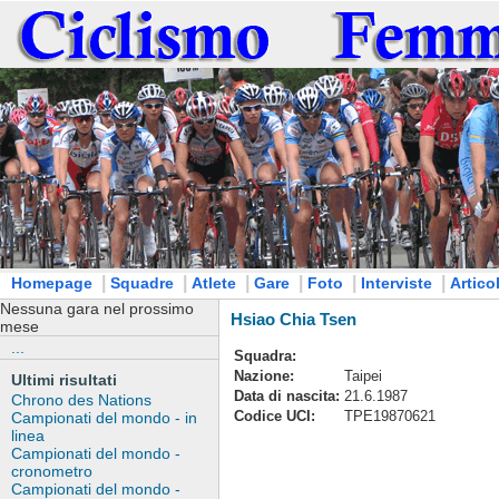
|
|
|
|
|
|
Homepage
Squadre
Atlete
Gare
Foto
Interviste
Articol
Nessuna gara nel prossimo
Hsiao Chia Tsen
mese
...
Squadra:
Nazione:
Taipei
Ultimi risultati
Data di nascita:
21.6.1987
Chrono des Nations
Codice UCI:
TPE19870621
Campionati del mondo - in
linea
Campionati del mondo -
cronometro
Campionati del mondo -