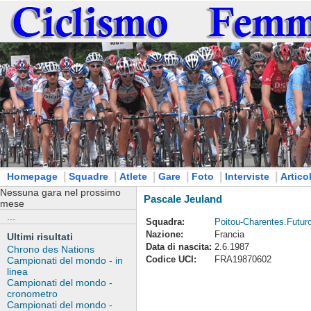
|
|
|
|
|
|
Homepage
Squadre
Atlete
Gare
Foto
Interviste
Articol
Nessuna gara nel prossimo
Pascale Jeuland
mese
...
Squadra:
Poitou-Charentes.Futur
Nazione:
Francia
Ultimi risultati
Data di nascita:
2.6.1987
Chrono des Nations
Codice UCI:
FRA19870602
Campionati del mondo - in
linea
Campionati del mondo -
cronometro
Campionati del mondo -