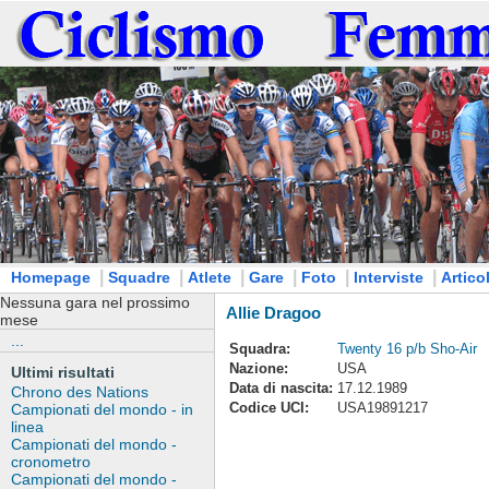
|
|
|
|
|
|
Homepage
Squadre
Atlete
Gare
Foto
Interviste
Articol
Nessuna gara nel prossimo
Allie Dragoo
mese
...
Squadra:
Twenty 16 p/b Sho-Air
Nazione:
USA
Ultimi risultati
Data di nascita:
17.12.1989
Chrono des Nations
Codice UCI:
USA19891217
Campionati del mondo - in
linea
Campionati del mondo -
cronometro
Campionati del mondo -